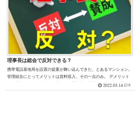
理事長は総会で反対できる？
携帯電話基地局を設置の提案が舞い込んできた、とあるマンション。
管理組合にとってメリットは賃料収入、その一点のみ。 デメリット
は、税金がかかる・外観が変わる・電磁波を心配して嫌う人が居る...
2022.03.14
0