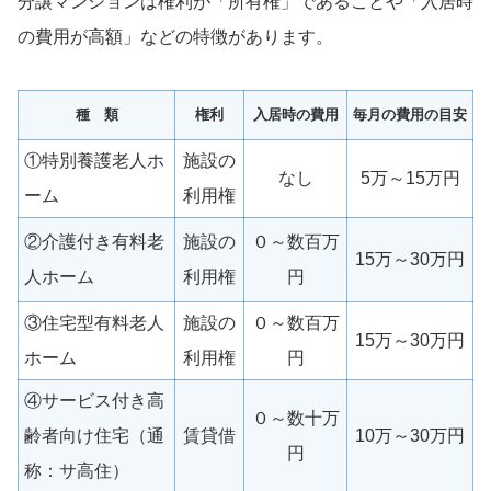
分譲マンションは権利が「所有権」であることや「入居時
の費用が高額」などの特徴があります。
種 類
権利
入居時の費用
毎月の費用の目安
①特別養護老人ホ
施設の
なし
5万～15万円
ーム
利用権
②介護付き有料老
施設の
０～数百万
15万～30万円
人ホーム
利用権
円
③住宅型有料老人
施設の
０～数百万
15万～30万円
ホーム
利用権
円
④サービス付き高
０～数十万
齢者向け住宅（通
賃貸借
10万～30万円
円
称：サ高住）