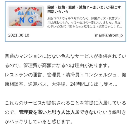
除菌・抗菌・殺菌・滅菌？～あいまいが起こす
問題いろいろ
新型コロナウィルス対策のため、除菌グッズ・抗菌グッ
ズは身近なもの、もはや生活の一部になりました。最近
のテレビCMで「菌をもっと取るには（抗菌じゃなくて）
除菌なんだ！」というのを見て、ふと思っ...
2021.08.18
mankanfront.jp
普通のマンションにはない色んなサービスが提供されてい
るので、管理費が高額になるのは理由があります。
レストランの運営、管理員・清掃員・コンシェルジュ、健
康相談室、送迎バス、大浴場、24時間ゴミ出し等々…
これらのサービスが提供されることを前提に入居している
ので、
管理費を高いと思う人は入居できない
という線引き
がハッキリしていると感じます。