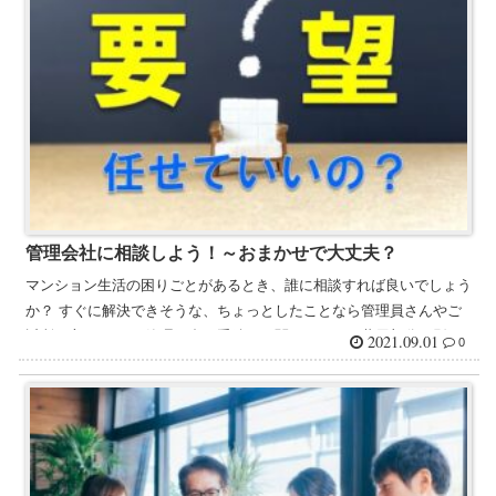
管理会社に相談しよう！～おまかせで大丈夫？
マンション生活の困りごとがあるとき、誰に相談すれば良いでしょう
か？ すぐに解決できそうな、ちょっとしたことなら管理員さんやご
近所の方に。 でも管理組合の手続きに関わること、共用部分に影
2021.09.01
0
響...