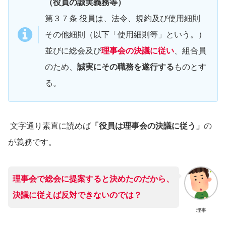
（役員の誠実義務等）
第３７条 役員は、法令、規約及び使用細則
その他細則（以下「使用細則等」という。）
並びに総会及び
理事会の決議に従い
、組合員
のため、
誠実にその職務を遂行する
ものとす
る。
文字通り素直に読めば
「役員は理事会の決議に従う」
の
が義務です。
理事会で総会に提案すると決めたのだから、
決議に従えば反対できないのでは？
理事