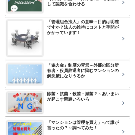
して認識を合わせる
「管理組合法人」の意味～目的は明確
ですか？法人の維持にコストと手間が
かかっています！
「協力金」制度の背景～外部の区分所
有者・役員辞退者に悩むマンションの
解決策になりうるか
除菌・抗菌・殺菌・滅菌？～あいまい
が起こす問題いろいろ
「マンションは管理を買え」って誰が
言ったの？～調べてみた！